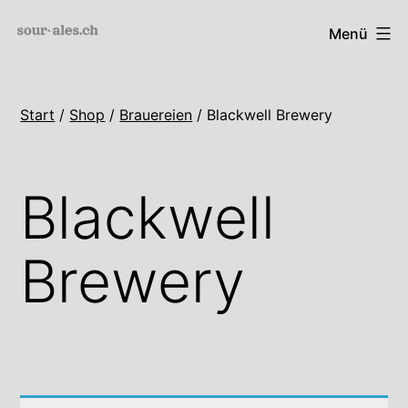
Zum
sour-
Menü
Inhalt
ales.ch
springen
Start
/
Shop
/
Brauereien
/ Blackwell Brewery
Blackwell
Brewery